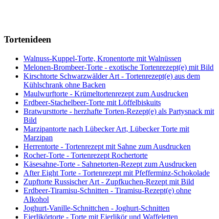
Tortenideen
Walnuss-Kuppel-Torte, Kronentorte mit Walnüssen
Melonen-Brombeer-Torte - exotische Tortenrezept(e) mit Bild
Kirschtorte Schwarzwälder Art - Tortenrezept(e) aus dem
Kühlschrank ohne Backen
Maulwurftorte - Krümeltortenrezept zum Ausdrucken
Erdbeer-Stachelbeer-Torte mit Löffelbiskuits
Bratwursttorte - herzhafte Torten-Rezept(e) als Partysnack mit
Bild
Marzipantorte nach Lübecker Art, Lübecker Torte mit
Marzipan
Herrentorte - Tortenrezept mit Sahne zum Ausdrucken
Rocher-Torte - Tortenrezept Rochertorte
Käsesahne-Torte - Sahnetorten-Rezept zum Ausdrucken
After Eight Torte - Tortenrezept mit Pfefferminz-Schokolade
Zupftorte Russischer Art - Zupfkuchen-Rezept mit Bild
Erdbeer-Tiramisu-Schnitten - Tiramisu-Rezept(e) ohne
Alkohol
Joghurt-Vanille-Schnittchen - Joghurt-Schnitten
Eierlikörtorte - Torte mit Eierlikör und Waffeletten