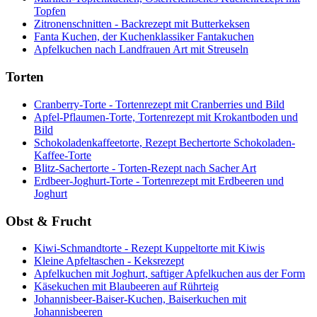
Topfen
Zitronenschnitten - Backrezept mit Butterkeksen
Fanta Kuchen, der Kuchenklassiker Fantakuchen
Apfelkuchen nach Landfrauen Art mit Streuseln
Torten
Cranberry-Torte - Tortenrezept mit Cranberries und Bild
Apfel-Pflaumen-Torte, Tortenrezept mit Krokantboden und
Bild
Schokoladenkaffeetorte, Rezept Bechertorte Schokoladen-
Kaffee-Torte
Blitz-Sachertorte - Torten-Rezept nach Sacher Art
Erdbeer-Joghurt-Torte - Tortenrezept mit Erdbeeren und
Joghurt
Obst & Frucht
Kiwi-Schmandtorte - Rezept Kuppeltorte mit Kiwis
Kleine Apfeltaschen - Keksrezept
Apfelkuchen mit Joghurt, saftiger Apfelkuchen aus der Form
Käsekuchen mit Blaubeeren auf Rührteig
Johannisbeer-Baiser-Kuchen, Baiserkuchen mit
Johannisbeeren