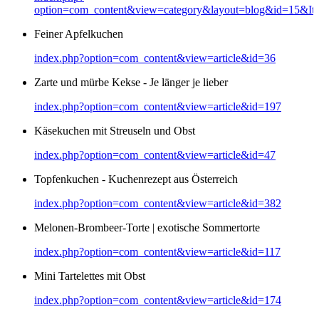
option=com_content&view=category&layout=blog&id=15&It
Feiner Apfelkuchen
index.php?option=com_content&view=article&id=36
Zarte und mürbe Kekse - Je länger je lieber
index.php?option=com_content&view=article&id=197
Käsekuchen mit Streuseln und Obst
index.php?option=com_content&view=article&id=47
Topfenkuchen - Kuchenrezept aus Österreich
index.php?option=com_content&view=article&id=382
Melonen-Brombeer-Torte | exotische Sommertorte
index.php?option=com_content&view=article&id=117
Mini Tartelettes mit Obst
index.php?option=com_content&view=article&id=174