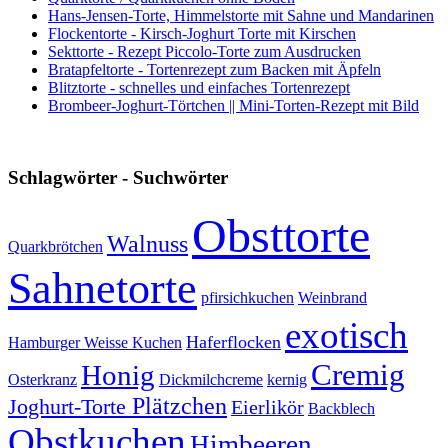
Hans-Jensen-Torte, Himmelstorte mit Sahne und Mandarinen
Flockentorte - Kirsch-Joghurt Torte mit Kirschen
Sekttorte - Rezept Piccolo-Torte zum Ausdrucken
Bratapfeltorte - Tortenrezept zum Backen mit Äpfeln
Blitztorte - schnelles und einfaches Tortenrezept
Brombeer-Joghurt-Törtchen || Mini-Torten-Rezept mit Bild
Schlagwörter - Suchwörter
Obsttorte
Walnuss
Quarkbrötchen
Sahnetorte
pfirsichkuchen
Weinbrand
exotisch
Haferflocken
Hamburger Weisse Kuchen
Cremig
Honig
Osterkranz
Dickmilchcreme
kernig
Plätzchen
Joghurt-Torte
Eierlikör
Backblech
Obstkuchen
Himbeeren