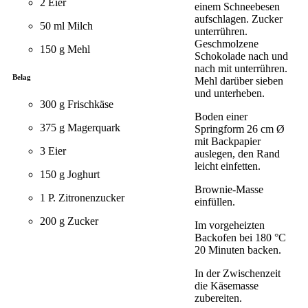
2 Eier
einem Schneebesen
aufschlagen. Zucker
50 ml Milch
unterrühren.
Geschmolzene
150 g Mehl
Schokolade nach und
nach mit unterrühren.
Belag
Mehl darüber sieben
und unterheben.
300 g Frischkäse
Boden einer
375 g Magerquark
Springform 26 cm Ø
mit Backpapier
3 Eier
auslegen, den Rand
leicht einfetten.
150 g Joghurt
Brownie-Masse
1 P. Zitronenzucker
einfüllen.
200 g Zucker
Im vorgeheizten
Backofen bei 180 °C
20 Minuten backen.
In der Zwischenzeit
die Käsemasse
zubereiten.