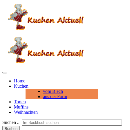
Home
Kuchen
vom Blech
aus der Form
Torten
Muffins
Weihnachten
Suchen ...
Suchen