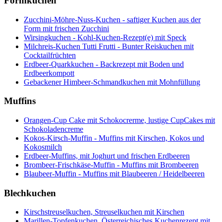
Formkuchen
Zucchini-Möhre-Nuss-Kuchen - saftiger Kuchen aus der
Form mit frischen Zucchini
Wirsingkuchen - Kohl-Kuchen-Rezept(e) mit Speck
Milchreis-Kuchen Tutti Frutti - Bunter Reiskuchen mit
Cocktailfrüchten
Erdbeer-Quarkkuchen - Backrezept mit Boden und
Erdbeerkompott
Gebackener Himbeer-Schmandkuchen mit Mohnfüllung
Muffins
Orangen-Cup Cake mit Schokocrerme, lustige CupCakes mit
Schokoladencreme
Kokos-Kirsch-Muffin - Muffins mit Kirschen, Kokos und
Kokosmilch
Erdbeer-Muffins, mit Joghurt und frischen Erdbeeren
Brombeer-Frischkäse-Muffin - Muffins mit Brombeeren
Blaubeer-Muffin - Muffins mit Blaubeeren / Heidelbeeren
Blechkuchen
Kirschstreuselkuchen, Streuselkuchen mit Kirschen
Marillen-Topfenkuchen, Österreichisches Kuchenrezept mit