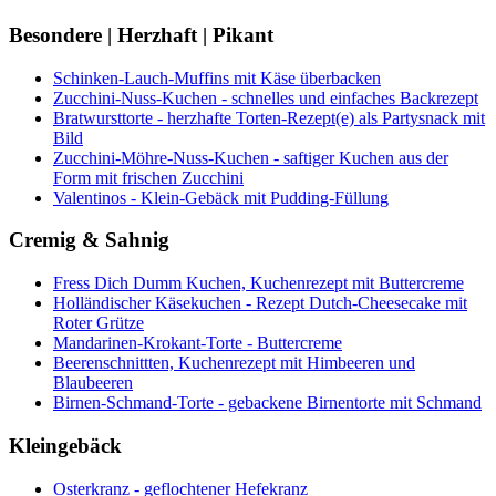
Besondere | Herzhaft | Pikant
Schinken-Lauch-Muffins mit Käse überbacken
Zucchini-Nuss-Kuchen - schnelles und einfaches Backrezept
Bratwursttorte - herzhafte Torten-Rezept(e) als Partysnack mit
Bild
Zucchini-Möhre-Nuss-Kuchen - saftiger Kuchen aus der
Form mit frischen Zucchini
Valentinos - Klein-Gebäck mit Pudding-Füllung
Cremig & Sahnig
Fress Dich Dumm Kuchen, Kuchenrezept mit Buttercreme
Holländischer Käsekuchen - Rezept Dutch-Cheesecake mit
Roter Grütze
Mandarinen-Krokant-Torte - Buttercreme
Beerenschnittten, Kuchenrezept mit Himbeeren und
Blaubeeren
Birnen-Schmand-Torte - gebackene Birnentorte mit Schmand
Kleingebäck
Osterkranz - geflochtener Hefekranz