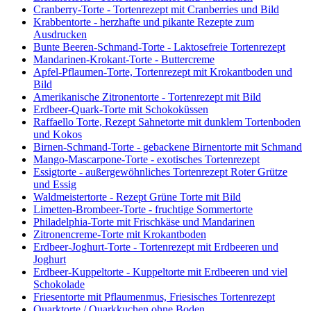
Cranberry-Torte - Tortenrezept mit Cranberries und Bild
Krabbentorte - herzhafte und pikante Rezepte zum
Ausdrucken
Bunte Beeren-Schmand-Torte - Laktosefreie Tortenrezept
Mandarinen-Krokant-Torte - Buttercreme
Apfel-Pflaumen-Torte, Tortenrezept mit Krokantboden und
Bild
Amerikanische Zitronentorte - Tortenrezept mit Bild
Erdbeer-Quark-Torte mit Schokoküssen
Raffaello Torte, Rezept Sahnetorte mit dunklem Tortenboden
und Kokos
Birnen-Schmand-Torte - gebackene Birnentorte mit Schmand
Mango-Mascarpone-Torte - exotisches Tortenrezept
Essigtorte - außergewöhnliches Tortenrezept Roter Grütze
und Essig
Waldmeistertorte - Rezept Grüne Torte mit Bild
Limetten-Brombeer-Torte - fruchtige Sommertorte
Philadelphia-Torte mit Frischkäse und Mandarinen
Zitronencreme-Torte mit Krokantboden
Erdbeer-Joghurt-Torte - Tortenrezept mit Erdbeeren und
Joghurt
Erdbeer-Kuppeltorte - Kuppeltorte mit Erdbeeren und viel
Schokolade
Friesentorte mit Pflaumenmus, Friesisches Tortenrezept
Quarktorte / Quarkkuchen ohne Boden