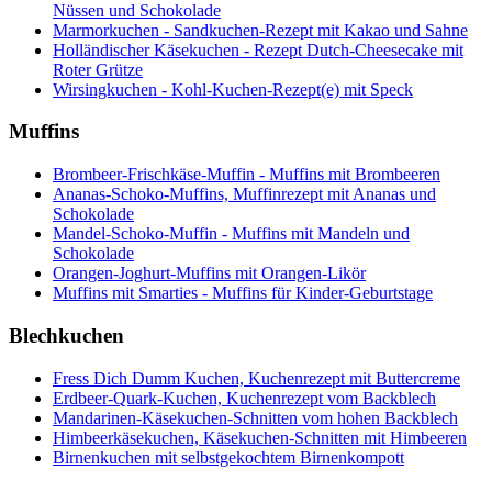
Nüssen und Schokolade
Marmorkuchen - Sandkuchen-Rezept mit Kakao und Sahne
Holländischer Käsekuchen - Rezept Dutch-Cheesecake mit
Roter Grütze
Wirsingkuchen - Kohl-Kuchen-Rezept(e) mit Speck
Muffins
Brombeer-Frischkäse-Muffin - Muffins mit Brombeeren
Ananas-Schoko-Muffins, Muffinrezept mit Ananas und
Schokolade
Mandel-Schoko-Muffin - Muffins mit Mandeln und
Schokolade
Orangen-Joghurt-Muffins mit Orangen-Likör
Muffins mit Smarties - Muffins für Kinder-Geburtstage
Blechkuchen
Fress Dich Dumm Kuchen, Kuchenrezept mit Buttercreme
Erdbeer-Quark-Kuchen, Kuchenrezept vom Backblech
Mandarinen-Käsekuchen-Schnitten vom hohen Backblech
Himbeerkäsekuchen, Käsekuchen-Schnitten mit Himbeeren
Birnenkuchen mit selbstgekochtem Birnenkompott