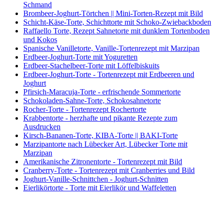
Schmand
Brombeer-Joghurt-Törtchen || Mini-Torten-Rezept mit Bild
Schicht-Käse-Torte, Schichttorte mit Schoko-Zwiebackboden
Raffaello Torte, Rezept Sahnetorte mit dunklem Tortenboden
und Kokos
Spanische Vanilletorte, Vanille-Tortenrezept mit Marzipan
Erdbeer-Joghurt-Torte mit Yoguretten
Erdbeer-Stachelbeer-Torte mit Löffelbiskuits
Erdbeer-Joghurt-Torte - Tortenrezept mit Erdbeeren und
Joghurt
Pfirsich-Maracuja-Torte - erfrischende Sommertorte
Schokoladen-Sahne-Torte, Schokosahnetorte
Rocher-Torte - Tortenrezept Rochertorte
Krabbentorte - herzhafte und pikante Rezepte zum
Ausdrucken
Kirsch-Bananen-Torte, KIBA-Torte || BAKI-Torte
Marzipantorte nach Lübecker Art, Lübecker Torte mit
Marzipan
Amerikanische Zitronentorte - Tortenrezept mit Bild
Cranberry-Torte - Tortenrezept mit Cranberries und Bild
Joghurt-Vanille-Schnittchen - Joghurt-Schnitten
Eierlikörtorte - Torte mit Eierlikör und Waffeletten