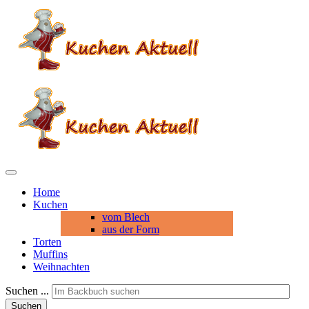
Home
Kuchen
vom Blech
aus der Form
Torten
Muffins
Weihnachten
Suchen ...
Suchen