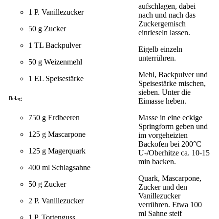
aufschlagen, dabei
1 P. Vanillezucker
nach und nach das
Zuckergemisch
50 g Zucker
einrieseln lassen.
1 TL Backpulver
Eigelb einzeln
unterrühren.
50 g Weizenmehl
Mehl, Backpulver und
1 EL Speisestärke
Speisestärke mischen,
sieben. Unter die
Belag
Eimasse heben.
750 g Erdbeeren
Masse in eine eckige
Springform geben und
125 g Mascarpone
im vorgeheizten
Backofen bei 200°C
125 g Magerquark
U-/Oberhitze ca. 10-15
min backen.
400 ml Schlagsahne
Quark, Mascarpone,
50 g Zucker
Zucker und den
Vanillezucker
2 P. Vanillezucker
verrühren. Etwa 100
ml Sahne steif
1 P. Tortenguss