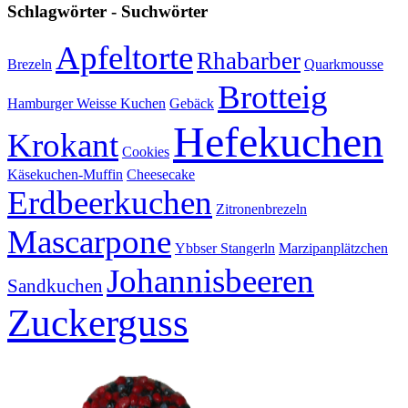
Schlagwörter - Suchwörter
Apfeltorte
Rhabarber
Brezeln
Quarkmousse
Brotteig
Hamburger Weisse Kuchen
Gebäck
Hefekuchen
Krokant
Cookies
Käsekuchen-Muffin
Cheesecake
Erdbeerkuchen
Zitronenbrezeln
Mascarpone
Ybbser Stangerln
Marzipanplätzchen
Johannisbeeren
Sandkuchen
Zuckerguss