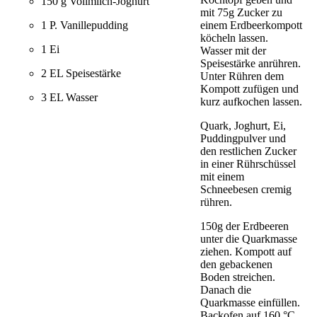
150 g Vollmilch-Joghurt
mit 75g Zucker zu
1 P. Vanillepudding
einem Erdbeerkompott
köcheln lassen.
1 Ei
Wasser mit der
Speisestärke anrühren.
2 EL Speisestärke
Unter Rühren dem
Kompott zufügen und
3 EL Wasser
kurz aufkochen lassen.
Quark, Joghurt, Ei,
Puddingpulver und
den restlichen Zucker
in einer Rührschüssel
mit einem
Schneebesen cremig
rühren.
150g der Erdbeeren
unter die Quarkmasse
ziehen. Kompott auf
den gebackenen
Boden streichen.
Danach die
Quarkmasse einfüllen.
Backofen auf 160 °C