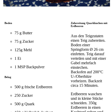
Boden
Zubereitung Quarkkuchen mit
Erdbeeren
75 g Butter
Aus den Teigzutaten
einen Teig zubereiten.
75 g Zucker
Boden einer
Springform Ø 26 cm
125g Mehl
einfetten. Teig darauf
1 Ei
verteilen und mit einer
Gabel mehrfach
1 MSP Backpulver
einstechen.
Backofen auf 200°C
U-/Oberhitze
Belag
vorheizen. Backzeit
circa 15 Minuten.
500 g frische Erdbeeren
Erdbeeren waschen
250 Zucker
und in kleine Stücke
schneiden. 350g
500 g Quark
Erdbeeren in einen
Kochtopf geben und