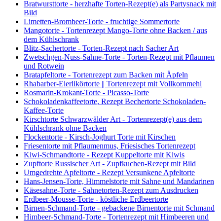
Bratwursttorte - herzhafte Torten-Rezept(e) als Partysnack mit
Bild
Limetten-Brombeer-Torte - fruchtige Sommertorte
Mangotorte - Tortenrezept Mango-Torte ohne Backen / aus
dem Kühlschrank
Blitz-Sachertorte - Torten-Rezept nach Sacher Art
Zwetschgen-Nuss-Sahne-Torte - Torten-Rezept mit Pflaumen
und Rotwein
Bratapfeltorte - Tortenrezept zum Backen mit Äpfeln
Rhabarber-Eierlikörtorte || Tortenrezept mit Vollkornmehl
Rosmarin-Krokant-Torte - Picasso-Torte
Schokoladenkaffeetorte, Rezept Bechertorte Schokoladen-
Kaffee-Torte
Kirschtorte Schwarzwälder Art - Tortenrezept(e) aus dem
Kühlschrank ohne Backen
Flockentorte - Kirsch-Joghurt Torte mit Kirschen
Friesentorte mit Pflaumenmus, Friesisches Tortenrezept
Kiwi-Schmandtorte - Rezept Kuppeltorte mit Kiwis
Zupftorte Russischer Art - Zupfkuchen-Rezept mit Bild
Umgedrehte Apfeltorte - Rezept Versunkene Apfeltorte
Hans-Jensen-Torte, Himmelstorte mit Sahne und Mandarinen
Käsesahne-Torte - Sahnetorten-Rezept zum Ausdrucken
Erdbeer-Mousse-Torte - köstliche Erdbeertorte
Birnen-Schmand-Torte - gebackene Birnentorte mit Schmand
Himbeer-Schmand-Torte - Tortenrezept mit Himbeeren und