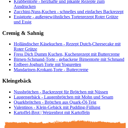
Krabbentorte - herzhafte und pikante Rezepte zum
Ausdrucken
Zucchini-Nuss-Kuchen - schnelles und einfaches Backrezept
Essigtorte - außergewöhnliches Tortenrezept Roter Grütze
und Essig
Cremig & Sahnig
Holländischer Käsekuchen - Rezept Dutch-Cheesecake mit
Roter Grütze
Fress Dich Dumm Kuchen, Kuchenrezept mit Buttercreme
Birnen-Schmand-Torte - gebackene Birnentorte mit Schmand
Erdbeer-Joghurt-Torte mit Yoguretten
Mandarinen-Krokant-Torte - Buttercreme
Kleingebäck
Nussbrötchen - Backrezept für Brötchen mit Nüssen
Laugengebäck - Laugenbrötchen mit Mohn und Sesam
Quarkbrötchen - Brötchen aus Quark-Öl-Teig
Valentinos - Klein-Gebäck mit Pudding-Füllung
Kartoffel-Brot | Weizenbrot mit Kartoffeln